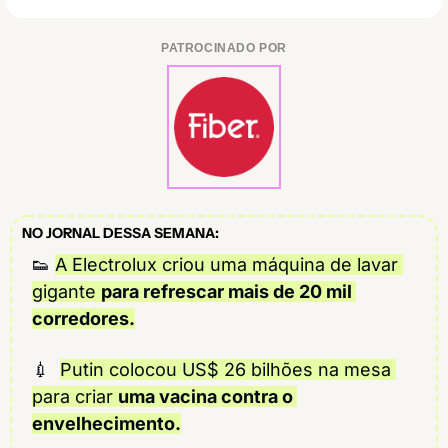
PATROCINADO POR
NO JORNAL DESSA SEMANA:
👟
A Electrolux criou uma máquina de lavar 
gigante 
para refrescar mais de 20 mil 
corredores.
💉
Putin colocou US$ 26 bilhões na mesa 
para criar 
uma vacina contra o 
envelhecimento.