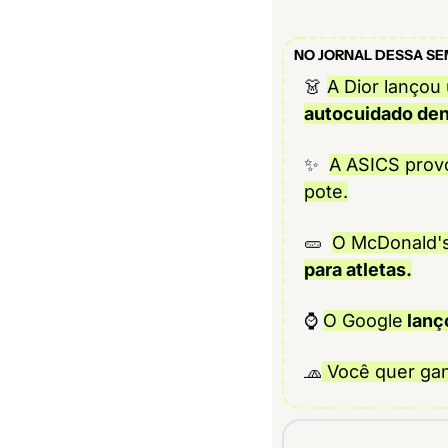
NO JORNAL DESSA S
👗
A Dior lançou
autocuidado den
✨
A ASICS provo
pote.
🥒
O McDonald's
para atletas.
⌚ 
O Google
 lanç
🧢
 Você quer ga