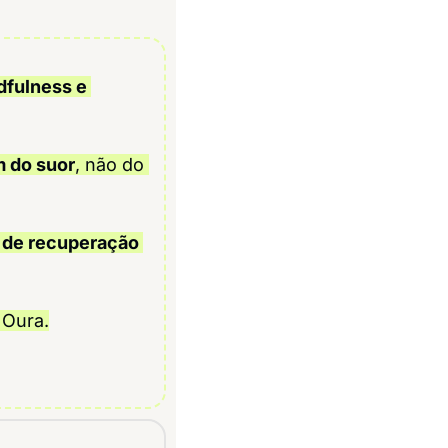
dfulness e 
m do suor
, não do 
 de recuperação 
 Oura.