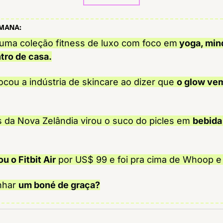
EMANA:
 uma coleção fitness de luxo com foco em
 yoga, min
tro de casa.
cou a indústria de skincare ao dizer que 
o glow ve
 da Nova Zelândia virou o suco do picles em 
bebida
ou o Fitbit Air
 por US$ 99 e foi pra cima de Whoop e
nhar 
um boné de graça?