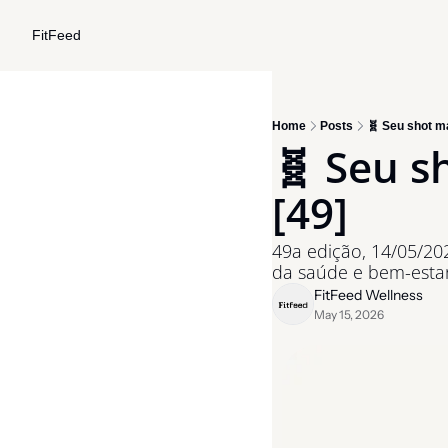
FitFeed
Home
Posts
🧬 Seu shot m
🧬 Seu s
[49]
49a edição, 14/05/2
da saúde e bem-estar
FitFeed Wellness
May 15, 2026