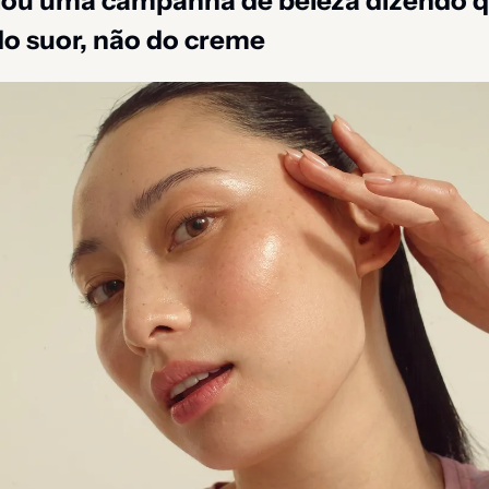
iou uma campanha de beleza dizendo qu
do suor, não do creme