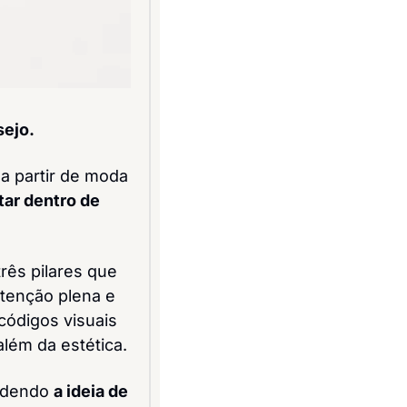
sejo.
a partir de moda 
ar dentro de 
rês pilares que 
tenção plena e 
ódigos visuais 
lém da estética.
ndendo 
a ideia de 