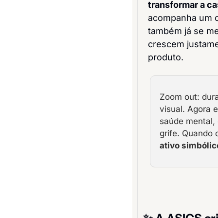
transformar a ca
acompanha um co
também já se mex
crescem justamen
produto.
Zoom out: dura
visual. Agora 
saúde mental, 
grife. Quando o
ativo simbólic