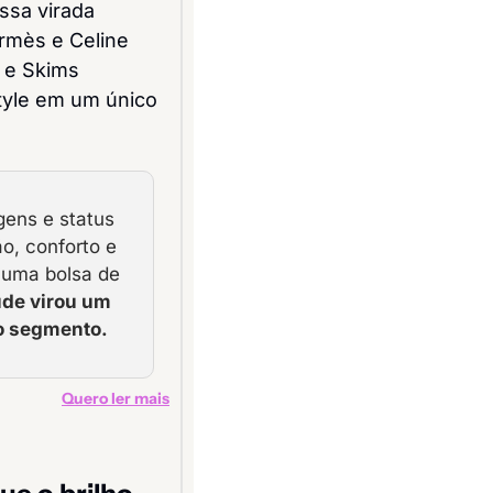
essa virada 
mès e Celine 
 e Skims 
yle em um único 
ens e status 
o, conforto e 
uma bolsa de 
úde virou um 
do segmento.
Quero ler mais