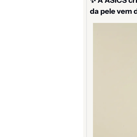
✨
 A ASICS cr
da pele vem 