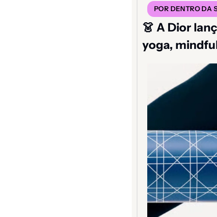
POR DENTRO DA
👗
 A Dior lan
yoga, mindfu