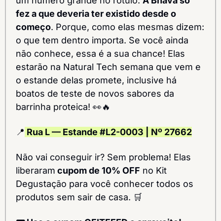
um número grande no rótulo. 
A Bhāva só 
fez a que deveria ter existido desde o 
começo
. Porque, como elas mesmas dizem: 
o que tem dentro importa. Se você ainda 
não conhece, essa é a sua chance! Elas 
estarão na Natural Tech semana que vem e 
o estande delas promete, inclusive há 
boatos de teste de novos sabores da 
barrinha proteica! 
👀
🔥
📍
 Rua L — Estande #L2-0003 | Nº 27662
Não vai conseguir ir? Sem problema! Elas 
liberaram
 cupom de 10% OFF
 no Kit 
Degustação para você conhecer todos os 
produtos sem sair de casa. 
🛒