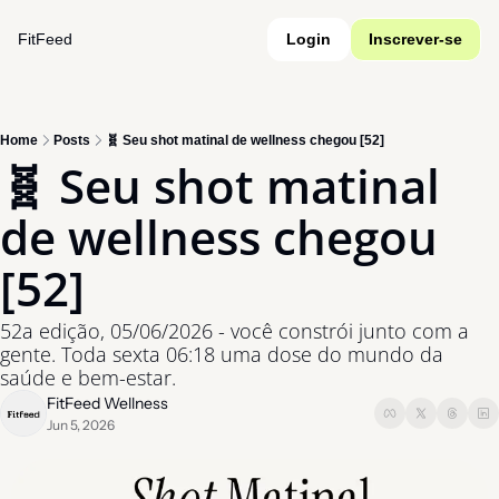
FitFeed
Login
Inscrever-se
Home
Posts
🧬 Seu shot matinal de wellness chegou [52]
🧬 Seu shot matinal 
de wellness chegou 
[52]
52a edição, 05/06/2026 - você constrói junto com a 
gente. Toda sexta 06:18 uma dose do mundo da 
saúde e bem-estar.
FitFeed Wellness
Jun 5, 2026