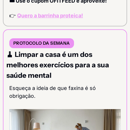
🎟️ Use o cupom OFITFEED e aproveite!
👉 
Quero a barrinha proteica!
PROTOCOLO DA SEMANA
🧹
 Limpar a casa é um dos 
melhores exercícios para a sua 
saúde mental
Esqueça a ideia de que faxina é só 
obrigação.