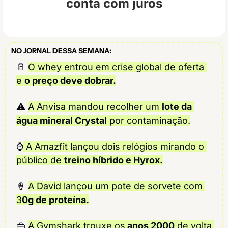
conta com juros
NO JORNAL DESSA SEMANA:
🥛
O whey entrou em crise global de oferta 
e 
o preço deve dobrar.
⚠️ 
A Anvisa mandou recolher um 
lote da 
água mineral Crystal
 por contaminação.
⌚
 A Amazfit lançou dois relógios mirando o 
público de 
treino híbrido e Hyrox.
🍦
A David lançou um pote de sorvete com 
3
0g de proteína.
👜
A Gymshark trouxe os
 anos 2000
 de volta 