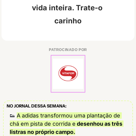
vida inteira. Trate-o 
carinho
PATROCINADO POR
NO JORNAL DESSA SEMANA:
👟
A adidas transformou uma plantação de 
chá em pista de corrida e
 desenhou as três 
listras no próprio campo.